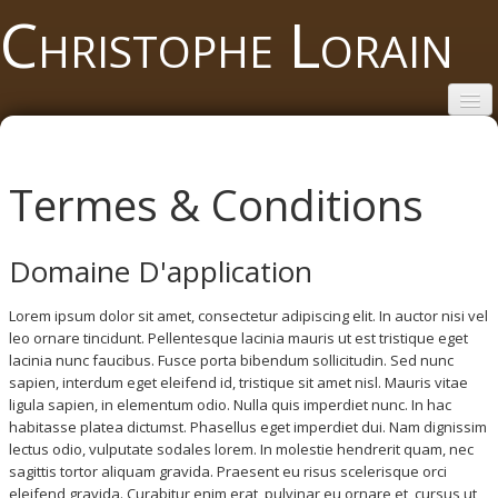
Christophe
Lorain
Accueil
Portfolio
Termes & Conditions
Events
Domaine D'application
A propos
Contact
Lorem ipsum dolor sit amet, consectetur adipiscing elit. In auctor nisi vel
leo ornare tincidunt. Pellentesque lacinia mauris ut est tristique eget
lacinia nunc faucibus. Fusce porta bibendum sollicitudin. Sed nunc
sapien, interdum eget eleifend id, tristique sit amet nisl. Mauris vitae
ligula sapien, in elementum odio. Nulla quis imperdiet nunc. In hac
habitasse platea dictumst. Phasellus eget imperdiet dui. Nam dignissim
lectus odio, vulputate sodales lorem. In molestie hendrerit quam, nec
sagittis tortor aliquam gravida. Praesent eu risus scelerisque orci
eleifend gravida. Curabitur enim erat, pulvinar eu ornare et, cursus ut