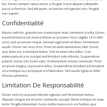
leo. Donec semper varius lectus a feugiat. Fusce aliquet sollicitudin
purus a rhoncus. Sed elit quam, accumsan vel egestas non, feugiat
non sapien.
Confidentialité
Mauris velit leo, gravida non scelerisque vitae, hendrerit a nulla. Donec
euismod massa nec massa dictum ac posuere risus sagittis. Ut in nibh
urna, sed accumsan neque. Aenean eget enim et libero fermentum
iaculis. Donec nec eros eros. Proin sit amet elementum nibh. Donec
quis diam est, in tincidunt lectus. Sed sit amet odio tellus. Cras
malesuada mi a mi suscipit sed tincidunt odio lobortis. Suspendisse
potenti. Donec nec lorem odio. Ut elementum ornare commodo. Proin
eu ipsum magna, ut posuere tellus. Suspendisse tincidunt est tincidunt
arcu tristique eu consequat orci bibendum. Sed iaculis ligula et dolor
rhoncus pharetra.
Limitation De Responsabilité
Donec sed orci ut ipsum lobortis egestas sed fermentum metus.
Aliquam congue est et tortor commodo suscipit. Morbi tristique mi vitae
tortor fringilla bibendum. Fusce mollis massa non est facilisis quis