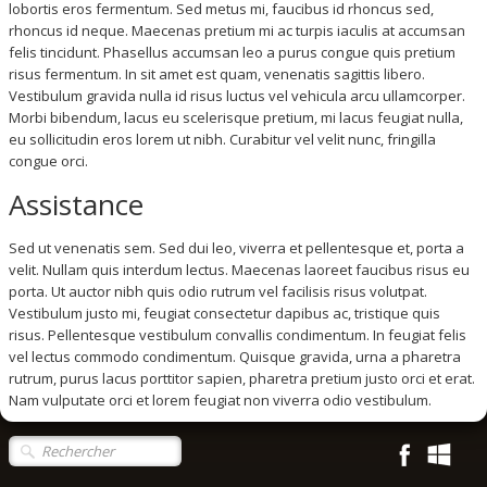
lobortis eros fermentum. Sed metus mi, faucibus id rhoncus sed,
rhoncus id neque. Maecenas pretium mi ac turpis iaculis at accumsan
felis tincidunt. Phasellus accumsan leo a purus congue quis pretium
risus fermentum. In sit amet est quam, venenatis sagittis libero.
Vestibulum gravida nulla id risus luctus vel vehicula arcu ullamcorper.
Morbi bibendum, lacus eu scelerisque pretium, mi lacus feugiat nulla,
eu sollicitudin eros lorem ut nibh. Curabitur vel velit nunc, fringilla
congue orci.
Assistance
Sed ut venenatis sem. Sed dui leo, viverra et pellentesque et, porta a
velit. Nullam quis interdum lectus. Maecenas laoreet faucibus risus eu
porta. Ut auctor nibh quis odio rutrum vel facilisis risus volutpat.
Vestibulum justo mi, feugiat consectetur dapibus ac, tristique quis
risus. Pellentesque vestibulum convallis condimentum. In feugiat felis
vel lectus commodo condimentum. Quisque gravida, urna a pharetra
rutrum, purus lacus porttitor sapien, pharetra pretium justo orci et erat.
Nam vulputate orci et lorem feugiat non viverra odio vestibulum.